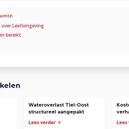
uimte
:
t over
Leefomgeving
en bereikt
ikelen
Wateroverlast Tiel-Oost
Kost
structureel aangepakt
verh
Lees verder
Lees