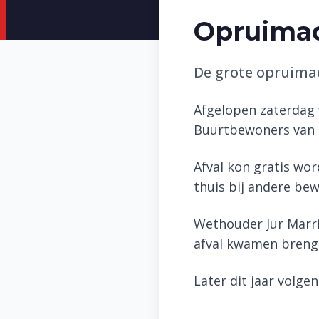
Opruimac
De grote opruimac
Afgelopen zaterdag 
Buurtbewoners van T
Afval kon gratis wo
thuis bij andere be
Wethouder Jur Marri
afval kwamen brenge
Later dit jaar volge