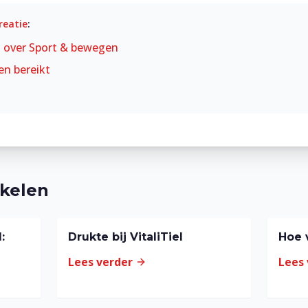
reatie
:
t over
Sport & bewegen
en bereikt
ikelen
:
Drukte bij VitaliTiel
Hoe v
Lees verder
Lees