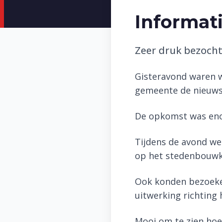
Informat
Zeer druk bezocht
Gisteravond waren w
gemeente de nieuwst
De opkomst was en
Tijdens de avond we
op het stedenbouwku
Ook konden bezoeker
uitwerking richting
Mooi om te zien hoev