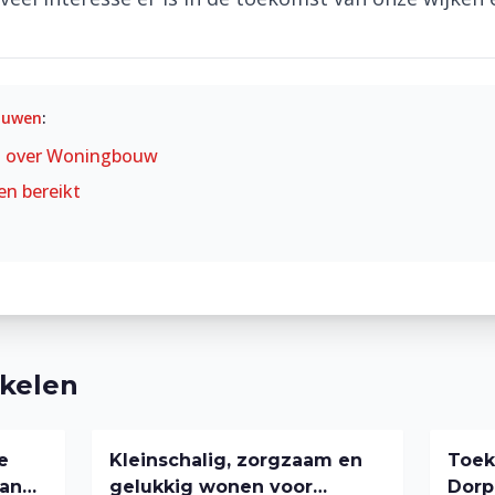
ouwen
:
t over
Woningbouw
en bereikt
ikelen
e
Kleinschalig, zorgzaam en
Toek
aan
gelukkig wonen voor
Dorp