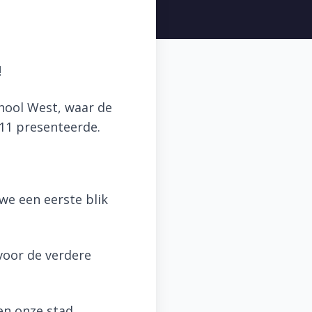
!
hool West, waar de
11 presenteerde.
we een eerste blik
voor de verdere
en onze stad.