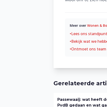
Meer over
Wonen & B
•
Lees ons standpun
•
Bekijk wat we hebb
•
Ontmoet ons team
Gerelateerde art
Passewaaij: wat heeft d
PvdB gedaan en wat g