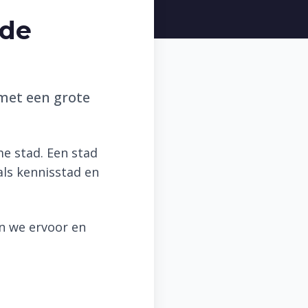
 de
met een grote
me stad. Een stad
als kennisstad en
n we ervoor en