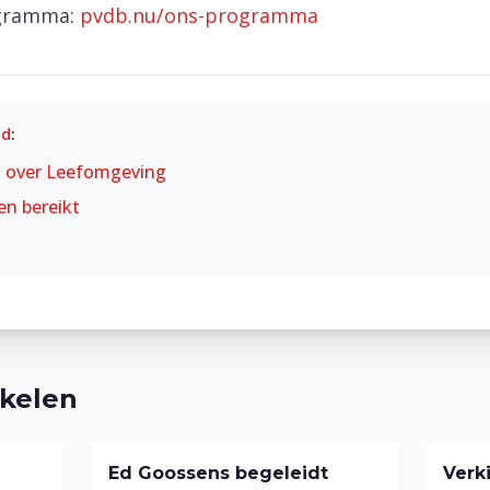
ogramma:
pvdb.nu/ons-programma
id
:
t over
Leefomgeving
en bereikt
ikelen
Ed Goossens begeleidt
Verk