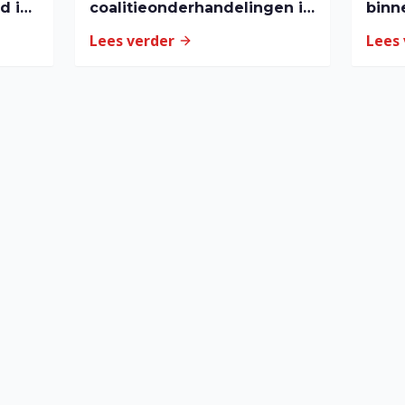
d in
coalitieonderhandelingen in
binn
Tiel
Lees verder
Lees