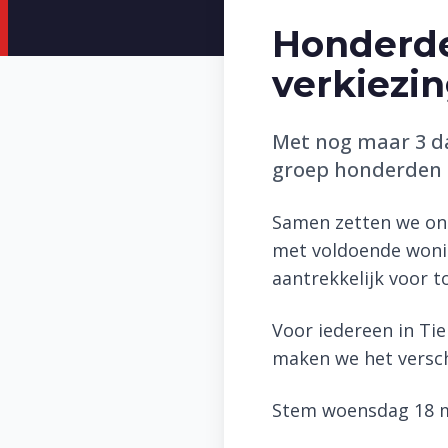
Honderde
verkiezi
Met nog maar 3 d
groep honderden h
Samen zetten we ons
met voldoende wonin
aantrekkelijk voor t
Voor iedereen in Ti
maken we het versch
Stem woensdag 18 maa