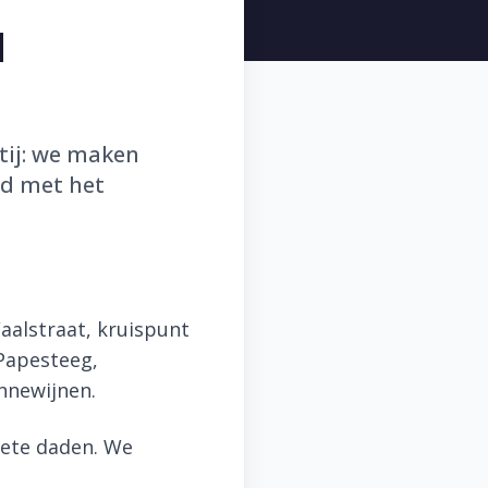
d
tij: we maken
ld met het
aalstraat, kruispunt
Papesteeg,
nnewijnen.
crete daden. We