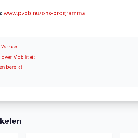
n:
www.pvdb.nu/ons-programma
& Verkeer
:
t over
Mobiliteit
en bereikt
ikelen