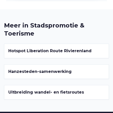
Meer in
Stadspromotie &
Toerisme
2022-2026
Hotspot Liberation Route Rivierenland
2022-2026
Hanzesteden-samenwerking
2022-2026
Uitbreiding wandel- en fietsroutes