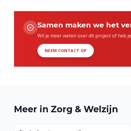
Samen maken we het ver
Wil je meer weten over dit project of heb 
NEEM CONTACT OP
Meer in
Zorg & Welzijn