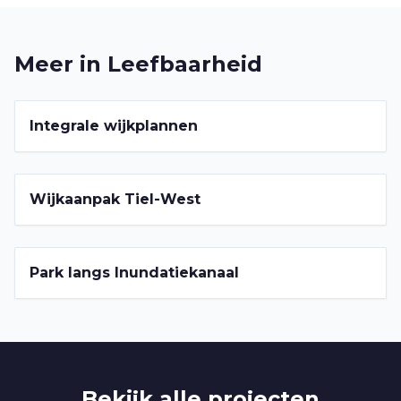
Meer in
Leefbaarheid
2022-2026
Integrale wijkplannen
2022-2026
Wijkaanpak Tiel-West
2022-2026
Park langs Inundatiekanaal
Bekijk alle projecten