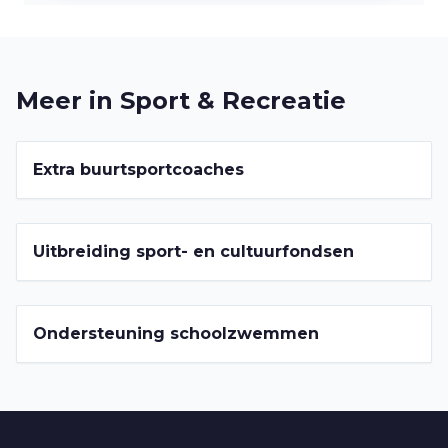
Meer in
Sport & Recreatie
2022-2026
Extra buurtsportcoaches
2022-2026
Uitbreiding sport- en cultuurfondsen
2022-2026
Ondersteuning schoolzwemmen