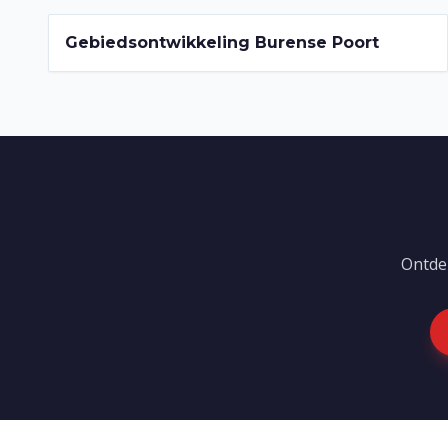
2022-2026
Gebiedsontwikkeling Burense Poort
Ontde