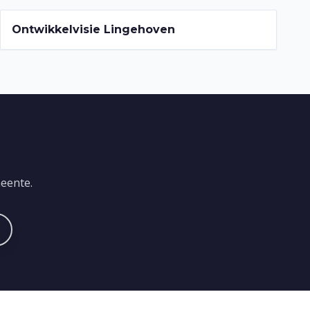
2022-2026
Ontwikkelvisie Lingehoven
eente.